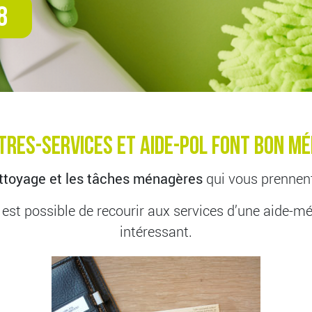
8
itres-Services et AIDE-POL font bon mé
ettoyage et les tâches ménagères
qui vous prennent
s est possible de recourir aux services d’une aide-m
intéressant.